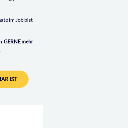
ate im Job bist
ir
GERNE mehr
.
AR IST