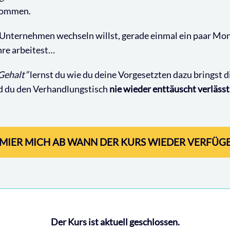
kommen.
 Unternehmen wechseln willst, gerade einmal ein paar Mon
hre arbeitest…
Gehalt”
lernst du wie du deine Vorgesetzten dazu bringst d
 du den Verhandlungstisch
nie wieder enttäuscht verlässt
MIER MICH AB WANN DER KURS WIEDER VERFÜGB
Der Kurs ist aktuell geschlossen.