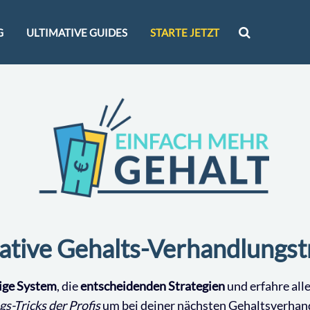
G
ULTIMATIVE GUIDES
STARTE JETZT
ative Gehalts-Verhandlungst
tige System
, die
entscheidenden Strategien
und erfahre all
s-Tricks der Profis
um bei deiner nächsten Gehaltsverha