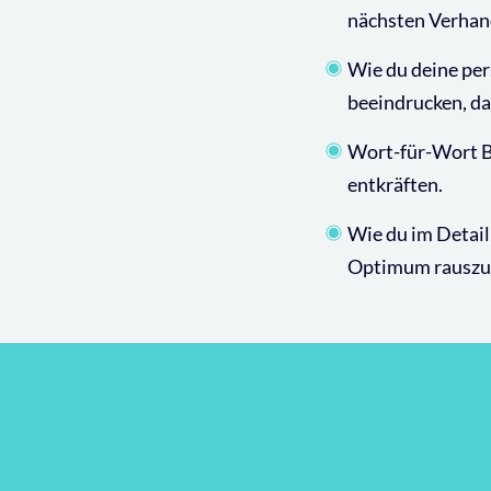
nächsten Verhand
Wie du deine pe
beeindrucken, da
Wort-für-Wort B
entkräften.
Wie du im Detail
Optimum rauszuho