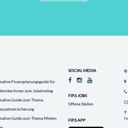
SOCIAL MEDIA
© 
mative Finanzplanungsguide für
demikerInnen zum Jobeinstieg
FIP.S JOBS
imative Guide zum Thema
Offene Stellen
zusatzversicherung
imative Guide zum Thema Mieten
he
FIP.S APP
en