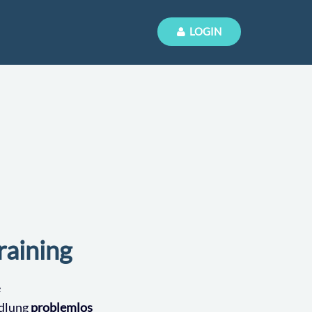
LOGIN
raining
e
ndlung
problemlos