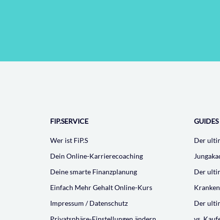
FIP.SERVICE
GUIDES
Wer ist FiP.S
Der ulti
Dein Online-Karrierecoaching
Jungaka
Deine smarte Finanzplanung
Der ult
Einfach Mehr Gehalt Online-Kurs
Kranken
Impressum / Datenschutz
Der ult
Privatsphäre-Einstellungen ändern
vs. Kauf