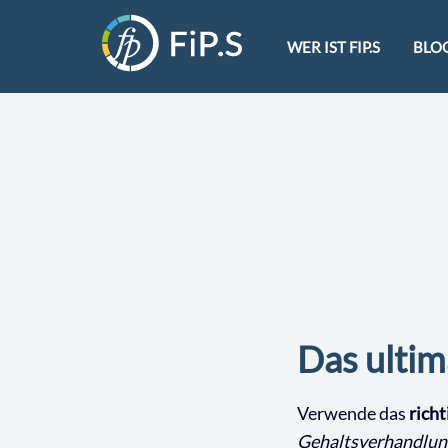
WER IST FIP.S
BLO
Das ultim
Verwende das
rich
Gehaltsverhandlung