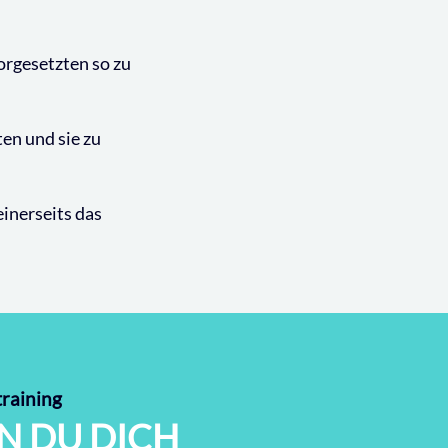
orgesetzten so zu
en und sie zu
inerseits das
training
N DU DICH