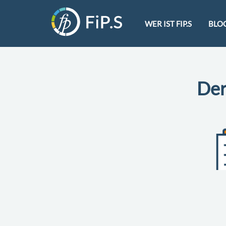
WER IST FIP.S
BLO
Der