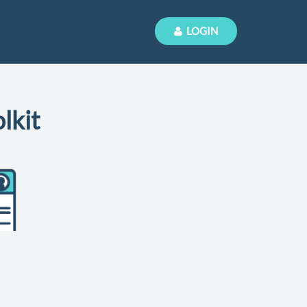
LOGIN
lkit