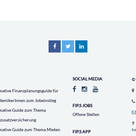
teilen
tweet
mitteilen
SOCIAL MEDIA
© 
mative Finanzplanungsguide für
demikerInnen zum Jobeinstieg
FIP.S JOBS
imative Guide zum Thema
Offene Stellen
zusatzversicherung
imative Guide zum Thema Mieten
he
FIP.S APP