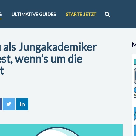
G
ULTIMATIVE GUIDES
STARTE JETZT
u als Jungakademiker
M
est, wenn’s um die
t
n
tweet
mitteilen