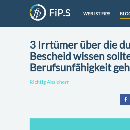
WER IST FIP.S
BLO
3 Irrtümer über die d
Bescheid wissen sollt
Berufsunfähigkeit geh
Richtig Absichern
teile