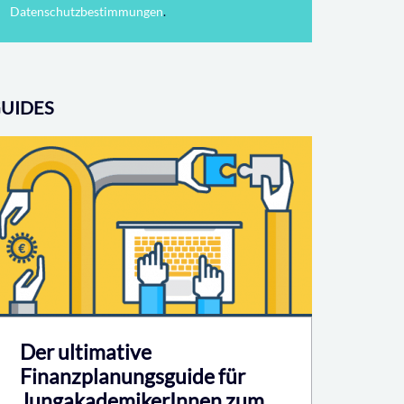
Datenschutzbestimmungen
.
UIDES
Der ultimative
Finanzplanungsguide für
JungakademikerInnen zum