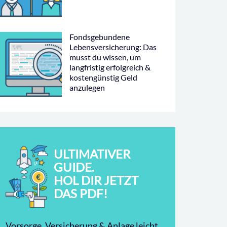
Fondsgebundene
Lebensversicherung: Das
musst du wissen, um
langfristig erfolgreich &
kostengünstig Geld
anzulegen
ULTIMATIVER
GUIDE.
HOL DIR JETZT
DAS PDF!
Vorsorge, Versicherung & Anlage leicht