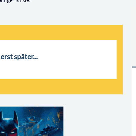
liger ist sie.
erst später...