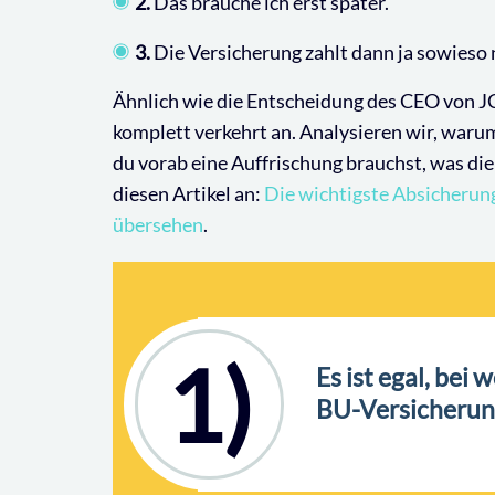
2.
Das brauche ich erst später.
3.
Die Versicherung zahlt dann ja sowieso 
Ähnlich wie die Entscheidung des CEO von JC
komplett verkehrt an. Analysieren wir, warum
du vorab eine Auffrischung brauchst, was die
diesen Artikel an:
Die wichtigste Absicherun
übersehen
.
1)
Es ist egal, bei
BU-Versicherun