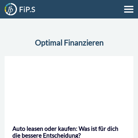
Optimal Finanzieren
Alle
Sinnvoll Sparen
Richtig Absichern
Optimal Finanzieren
Mehr Gehalt
Erfolgreiches Bewerben
Effektiv Vorsorgen
Auto leasen oder kaufen: Was ist für dich
die bessere Entscheidung?