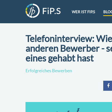
WER IST FIP.S
BLO
Telefoninterview: Wie 
anderen Bewerber - s
eines gehabt hast
Erfolgreiches Bewerben
teile