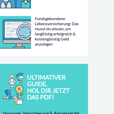
Fondsgebundene
Lebensversicherung: Das
musst du wissen, um
langfristig erfolgreich &
kostengünstig Geld
anzulegen
ULTIMATIVER
GUIDE.
HOL DIR JETZT
DAS PDF!
Vorsorge, Versicherung & Anlage leicht