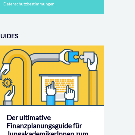
Datenschutzbestimmungen
.
UIDES
Der ultimative
Finanzplanungsguide für
JungakademikerInnen zum