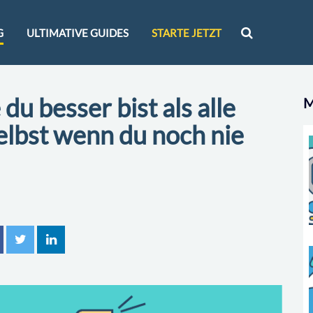
G
ULTIMATIVE GUIDES
STARTE JETZT
du besser bist als alle
M
elbst wenn du noch nie
n
tweet
mitteilen