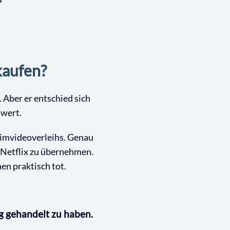
kaufen?
 Aber er entschied sich
 wert.
imvideoverleihs. Genau
 Netflix zu übernehmen.
en praktisch tot.
ig gehandelt zu haben.