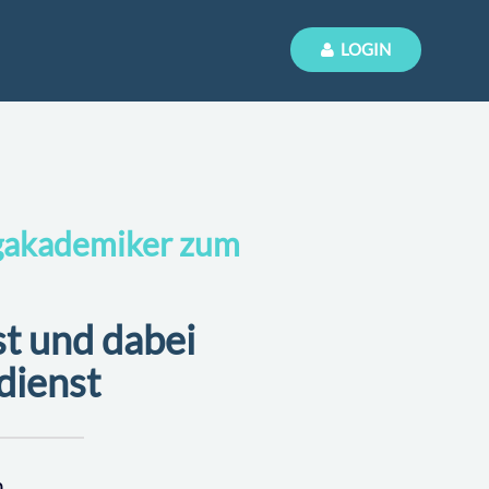
LOGIN
ngakademiker zum
st und dabei
dienst
n