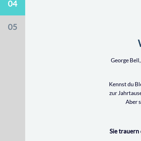
04
und dabei zehntausende Euro mehr
verdienst
Die nächsten Schritte: Wie kommst du
05
jetzt zu deinem persönlichen
Finanzplan?
George Bell,
Kennst du Bl
zur Jahrtaus
Aber s
Sie trauern