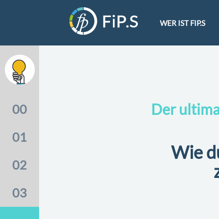
WER IST FIP.S
ja
Der ultimative Finanzplanungsguide
Der ultim
00
für Jungakademiker
Die 3 größten Finanzplanungsfehler
01
und wie du sie vermeidest
Wie du
Welche Versicherungen brauchst du
02
als Jungabsolvent wirklich?
Plane und automatisiere deine
03
Finanzen
Wie du langfristig ertragreich sparst