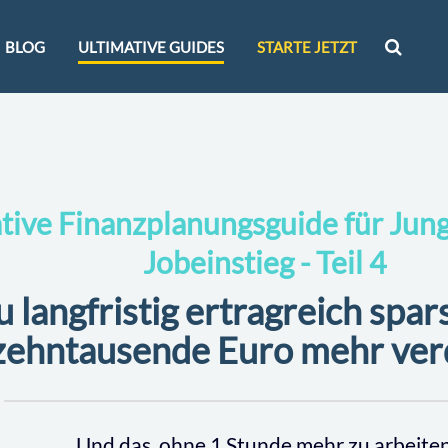
BLOG
ULTIMATIVE GUIDES
STARTE JETZT
ative Finanzplanungsguide für Ju
Jobeinstieg - Teil 4
 langfristig ertragreich spar
zehntausende Euro mehr ver
Und das, ohne 1 Stunde mehr zu arbeite