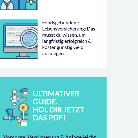
Fondsgebundene
Lebensversicherung: Das
musst du wissen, um
langfristig erfolgreich &
kostengünstig Geld
anzulegen
ULTIMATIVER
GUIDE.
HOL DIR JETZT
DAS PDF!
Vorsorge, Versicherung & Anlage leicht