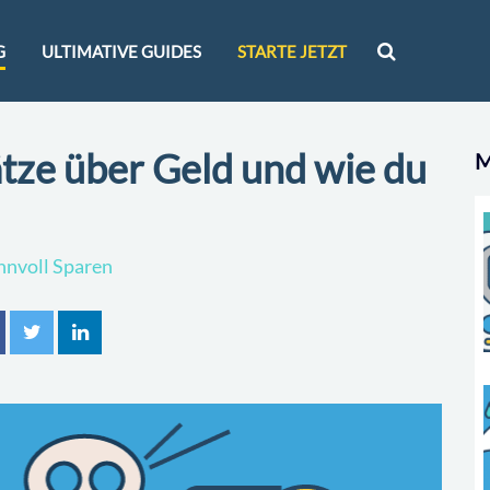
G
ULTIMATIVE GUIDES
STARTE JETZT
tze über Geld und wie du
M
innvoll Sparen
n
tweet
mitteilen