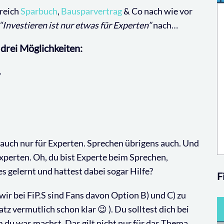
rreich
Sparbuch
,
Bausparvertrag
& Co nach wie vor
“Investieren ist nur etwas für Experten”
nach…
 drei Möglichkeiten:
.
t auch nur für Experten. Sprechen übrigens auch. Und
Experten. Oh, du bist Experte beim Sprechen,
 gelernt und hattest dabei sogar Hilfe?
F
ir bei FiP.S sind Fans davon Option B) und C) zu
z vermutlich schon klar 😉 ). Du solltest dich bei
du was machst. Das gilt nicht nur für das Thema