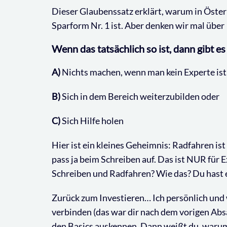
Dieser Glaubenssatz erklärt, warum in Öste
Sparform Nr. 1 ist. Aber denken wir mal über
Wenn das tatsächlich so ist, dann gibt es
A)
Nichts machen, wenn man kein Experte ist
B)
Sich in dem Bereich weiterzubilden oder
C)
Sich Hilfe holen
Hier ist ein kleines Geheimnis: Radfahren is
pass ja beim Schreiben auf. Das ist NUR für 
Schreiben und Radfahren? Wie das? Du hast es
Zurück zum Investieren… Ich persönlich und w
verbinden (das war dir nach dem vorigen Absat
den Basics auskennen. Dann weißt du, warum 