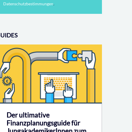
Datenschutzbestimmungen
.
UIDES
Der ultimative
Finanzplanungsguide für
JungakademikerInnen zum