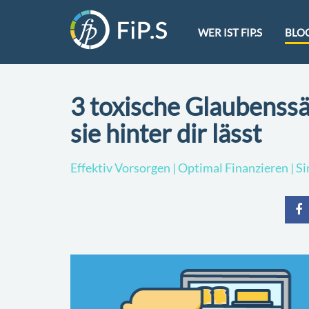
WER IST FIP.S
BLO
3 toxische Glaubenssä
sie hinter dir lässt
Effektiv Vorsorgen | Optimal Finanzieren | S
teile