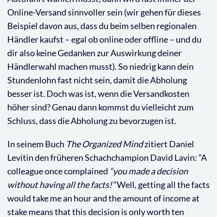
Online-Versand sinnvoller sein (wir gehen für dieses
Beispiel davon aus, dass du beim selben regionalen
Händler kaufst – egal ob online oder offline – und du
dir also keine Gedanken zur Auswirkung deiner
Händlerwahl machen musst). So niedrig kann dein
Stundenlohn fast nicht sein, damit die Abholung
besser ist. Doch was ist, wenn die Versandkosten
höher sind? Genau dann kommst du vielleicht zum
Schluss, dass die Abholung zu bevorzugen ist.
In seinem Buch
The Organized Mind
zitiert Daniel
Levitin den früheren Schachchampion David Lavin: “A
colleague once complained
“you made a decision
without having all the facts!”
Well, getting all the facts
would take me an hour and the amount of income at
stake means that this decision is only worth ten