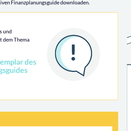
mativen Finanzplanungsguide downloaden.
ts und
mit dem Thema
xemplar des
gsguides