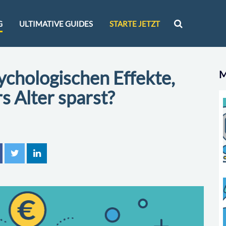
G
ULTIMATIVE GUIDES
STARTE JETZT
ychologischen Effekte,
M
rs Alter sparst?
n
tweet
mitteilen