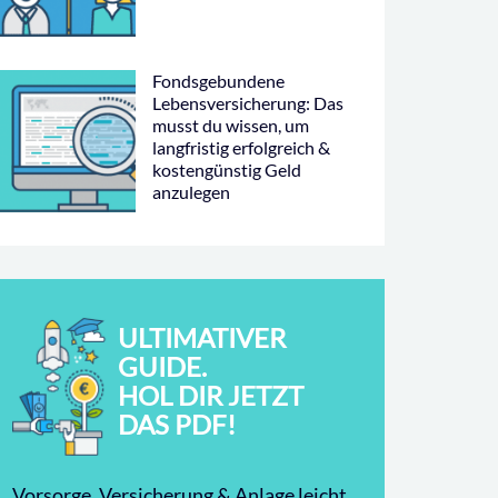
Fondsgebundene
Lebensversicherung: Das
musst du wissen, um
langfristig erfolgreich &
kostengünstig Geld
anzulegen
ULTIMATIVER
GUIDE.
HOL DIR JETZT
DAS PDF!
Vorsorge, Versicherung & Anlage leicht