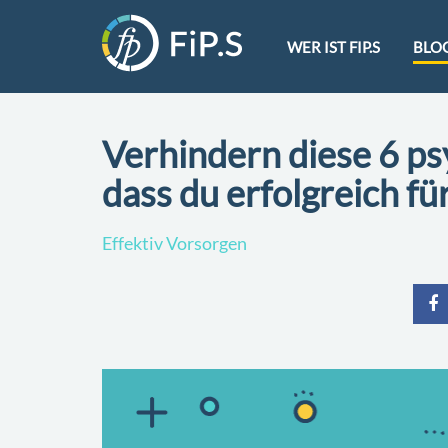
WER IST FIP.S
BLO
Verhindern diese 6 ps
dass du erfolgreich fü
Effektiv Vorsorgen
teile