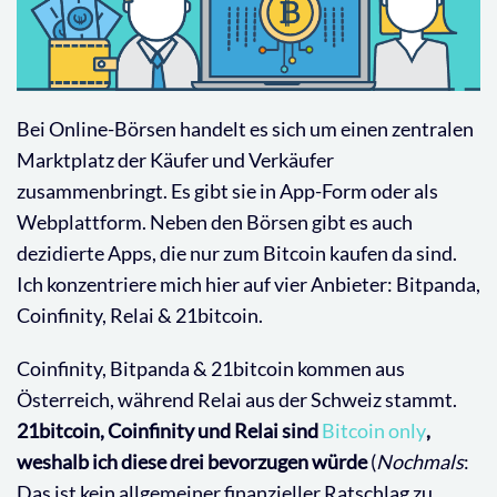
Bei Online-Börsen handelt es sich um einen zentralen
Marktplatz der Käufer und Verkäufer
zusammenbringt. Es gibt sie in App-Form oder als
Webplattform. Neben den Börsen gibt es auch
dezidierte Apps, die nur zum Bitcoin kaufen da sind.
Ich konzentriere mich hier auf vier Anbieter: Bitpanda,
Coinfinity, Relai & 21bitcoin.
Coinfinity, Bitpanda & 21bitcoin kommen aus
Österreich, während Relai aus der Schweiz stammt.
21bitcoin, Coinfinity und Relai sind
Bitcoin only
,
weshalb ich diese drei bevorzugen würde
(
Nochmals
:
Das ist kein allgemeiner finanzieller Ratschlag zu