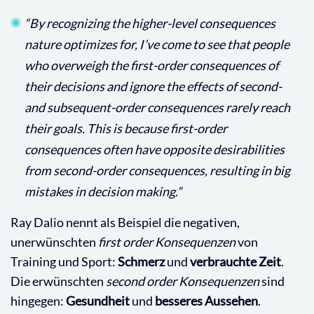
“By recognizing the higher-level consequences
nature optimizes for, I’ve come to see that people
who overweigh the first-order consequences of
their decisions and ignore the effects of second-
and subsequent-order consequences rarely reach
their goals.
This is because first-order
consequences often have opposite desirabilities
from second-order consequences, resulting in big
mistakes in decision making.”
Ray Dalio nennt als Beispiel die negativen,
unerwünschten
first order Konsequenzen
von
Training und Sport:
Schmerz
und
verbrauchte Zeit
.
Die erwünschten
second order Konsequenzen
sind
hingegen:
Gesundheit
und
besseres Aussehen
.