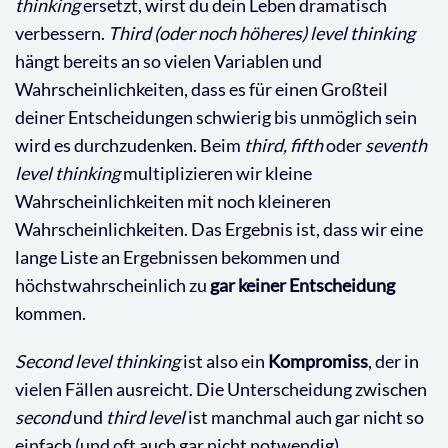
thinking
ersetzt, wirst du dein Leben dramatisch
verbessern.
Third (oder noch höheres) level thinking
hängt bereits an so vielen Variablen und
Wahrscheinlichkeiten, dass es für einen Großteil
deiner Entscheidungen schwierig bis unmöglich sein
wird es durchzudenken. Beim
third, fifth
oder
seventh
level thinking
multiplizieren wir kleine
Wahrscheinlichkeiten mit noch kleineren
Wahrscheinlichkeiten. Das Ergebnis ist, dass wir eine
lange Liste an Ergebnissen bekommen und
höchstwahrscheinlich zu
gar keiner Entscheidung
kommen.
Second level thinking
ist also ein
Kompromiss
, der in
vielen Fällen ausreicht. Die Unterscheidung zwischen
second
und
third level
ist manchmal auch gar nicht so
einfach (und oft auch gar nicht notwendig).