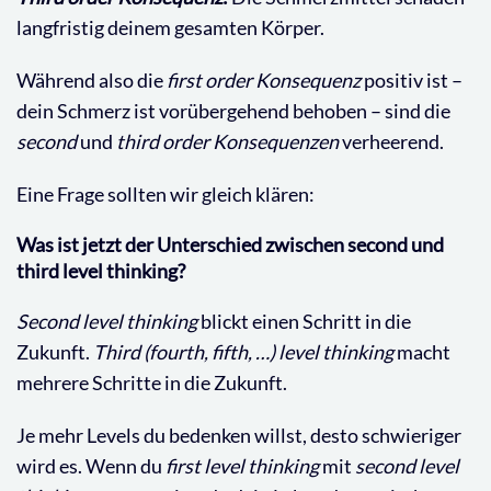
langfristig deinem gesamten Körper.
Während also die
first order
Konsequenz
positiv ist –
dein Schmerz ist vorübergehend behoben – sind die
second
und
third order
Konsequenzen
verheerend.
Eine Frage sollten wir gleich klären:
Was ist jetzt der Unterschied zwischen second und
third level thinking?
Second level thinking
blickt einen Schritt in die
Zukunft.
Third (fourth, fifth, …) level thinking
macht
mehrere Schritte in die Zukunft.
Je mehr Levels du bedenken willst, desto schwieriger
wird es. Wenn du
first level thinking
mit
second level