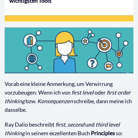
wichtigsten Tools
Vorab eine kleine Anmerkung, um Verwirrung
vorzubeugen: Wenn ich von
first level
oder
first order
thinking
bzw.
Konsequenzen
schreibe, dann meine ich
dasselbe.
Ray Dalio beschreibt
first
,
second
und
third level
thinking
in seinem exzellenten Buch
Principles
so: