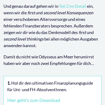
Und genau darauf gehen wir in
Teil 2 im Detail
ein,
wenn wir die
first
und
second level Konsequenzen
einer verschobenen Altersvorsorge und eines
fehlenden Finanzberaters besprechen. Außerdem
zeigen wir dir wie du das Denkmodell des
first
und
second
level
thinkings
bei allen möglichen Ausgaben
anwenden kannst.
Damit du nicht wie Odysseus am Meer herumirrst
haben wir aber noch zwei Empfehlungen für dich…
1.
Hol dir den ultimativen Finanzplanungsguide
für Uni- und FH-AbsolventInnen.
Hier geht’s zum Download