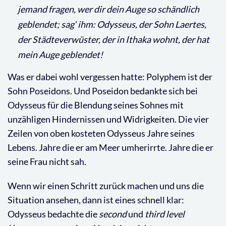
j
emand fragen, wer dir dein Auge so schändlich
geblendet; s
ag‘ ihm: Odysseus, der Sohn Laertes,
der Städteverwüster, d
er in Ithaka wohnt, der hat
mein Auge geblendet!
Was er dabei wohl vergessen hatte: Polyphem ist der
Sohn Poseidons. Und Poseidon bedankte sich bei
Odysseus für die Blendung seines Sohnes mit
unzähligen Hindernissen und Widrigkeiten. Die vier
Zeilen von oben kosteten Odysseus Jahre seines
Lebens. Jahre die er am Meer umherirrte. Jahre die er
seine Frau nicht sah.
Wenn wir einen Schritt zurück machen und uns die
Situation ansehen, dann ist eines schnell klar:
Odysseus bedachte die
second
und
third
level