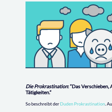
Die Prokrastination
: “Das Verschieben,
Tätigkeiten.”
So beschreibt der
Duden Prokrastination
. A