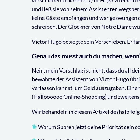
verschieben zu können, griff Hugo zu einem e
und ließ sie von seinem Assistenten wegsperr
keine Gäste empfangen und war gezwungen d
schreiben. Der Glöckner von Notre Dame wurd
Victor Hugo besiegte sein Verschieben. Er fa
Genau das musst auch du machen, wenn’
Nein, mein Vorschlag ist nicht, dass du all de
bewahrte der Assistent von Victor Hugo übrig
verlassen kannst, um Geld auszugeben. Einers
(Halloooooo Online-Shopping) und zweitens
Wir behandeln in diesem Artikel deshalb fol
Warum Sparen jetzt deine Priorität sein so