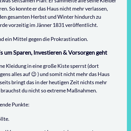
twas seltsamen Plan: Er sammelte alle seine Kleider
en. So konnte er das Haus nicht mehr verlassen,
en gesamten Herbst und Winter hindurch zu
e vorzeitig im Jänner 1831 veröffentlicht.
nd ein Mittel gegen die Prokrastination.
s um Sparen, Investieren & Vorsorgen geht
ine Kleidung in eine große Kiste sperrst (dort
ens alles auf 😉 ) und somit nicht mehr das Haus
eits bringt das in der heutigen Zeit nichts mehr
 brauchst du nicht so extreme Maßnahmen.
gende Punkte:
llte.