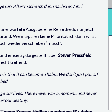
e fürs Alter mache ich dann nächstes Jahr.”
nerwartete Ausgabe, eine Reise die du nur jetzt
rund. Wenn Sparen keine Priorität ist, dann wirst
och wieder verschieben “musst”.
und einseitig dargestellt, aber
Steven Pressfield
recht treffend:
 is that it can become a habit. We don’t just put off
hbed.
ge our lives. There never was a moment, and never
er our destiny.
 Thema Sparen tödlich (zumindest für deine