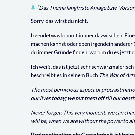
“Das Thema langfriste Anlage bzw. Vorsorg
Sorry, das wirst du nicht.
Irgendetwas kommt immer dazwischen. Eine u
machen kannst oder eben irgendein anderer G
du immer Gründe finden, warum du es jetzt d
Ich weiß, das ist jetzt sehr schwarzmalerisch 
beschreibt es in seinem Buch
The War of Art
The most pernicious aspect of procrastination
our lives today; we put them off till our deat
Never forget: This very moment, we can chan
will be, when we are without the power to alt
Prokrastination als Gewohnheit ist beim