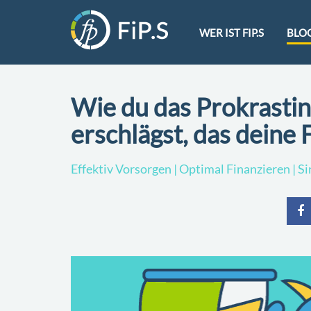
WER IST FIP.S
BLO
Wie du das Prokrasti
erschlägst, das deine
Effektiv Vorsorgen | Optimal Finanzieren | S
teile