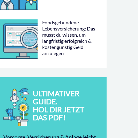
Fondsgebundene
Lebensversicherung: Das
musst du wissen, um
langfristig erfolgreich &
kostengünstig Geld
anzulegen
ULTIMATIVER
GUIDE.
HOL DIR JETZT
DAS PDF!
Vorsorge, Versicherung & Anlage leicht