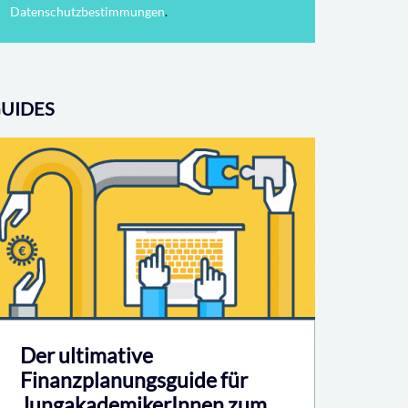
Datenschutzbestimmungen
.
UIDES
Der ultimative
Finanzplanungsguide für
JungakademikerInnen zum