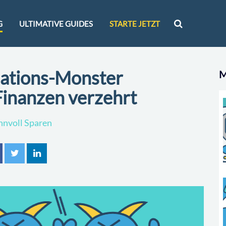
G
ULTIMATIVE GUIDES
STARTE JETZT
nations-Monster
M
 Finanzen verzehrt
innvoll Sparen
n
tweet
mitteilen